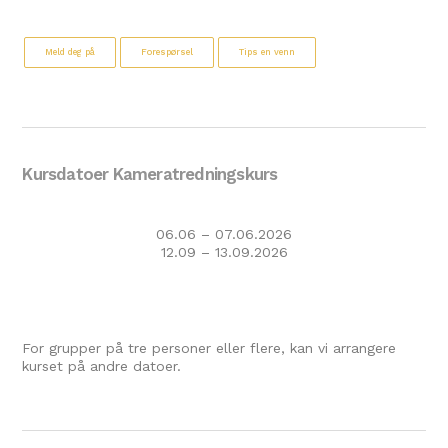
Meld deg på
Forespørsel
Tips en venn
Kursdatoer Kameratredningskurs
06.06 – 07.06.2026
12.09 – 13.09.2026
For grupper på tre personer eller flere, kan vi arrangere
kurset på andre datoer.